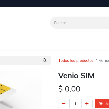
nio To Talk
Transferencias Internacionales
Aliados
Ac
Todos los productos
Venio
Venio SIM
$
0,00
Añ