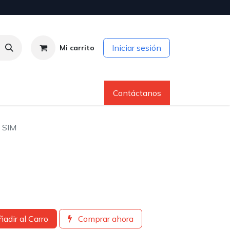
Iniciar sesión
Mi carrito
erca de Nosotros
Ayuda
Contáctanos
 SIM
adir al Carro
Comprar ahora