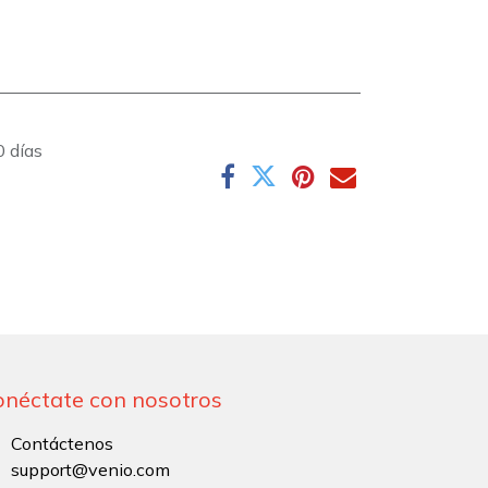
0 días
onéctate con nosotros
Contáctenos
support@venio.com